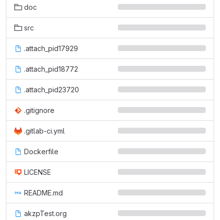
doc
src
.attach_pid17929
.attach_pid18772
.attach_pid23720
.gitignore
.gitlab-ci.yml
Dockerfile
LICENSE
README.md
akzpTest.org