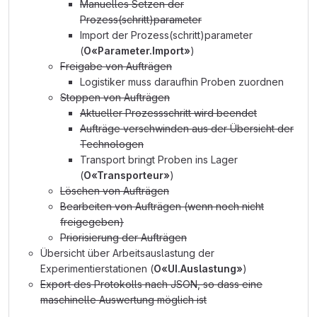
Manuelles Setzen der
Prozess(schritt)parameter
Import der Prozess(schritt)parameter
(
O«Parameter.Import»
)
Freigabe von Aufträgen
Logistiker muss daraufhin Proben zuordnen
Stoppen von Aufträgen
Aktueller Prozessschritt wird beendet
Aufträge verschwinden aus der Übersicht der
Technologen
Transport bringt Proben ins Lager
(
O«Transporteur»
)
Löschen von Aufträgen
Bearbeiten von Aufträgen (wenn noch nicht
freigegeben)
Priorisierung der Aufträgen
Übersicht über Arbeitsauslastung der
Experimentierstationen (
O«UI.Auslastung»
)
Export des Protokolls nach JSON, so dass eine
maschinelle Auswertung möglich ist