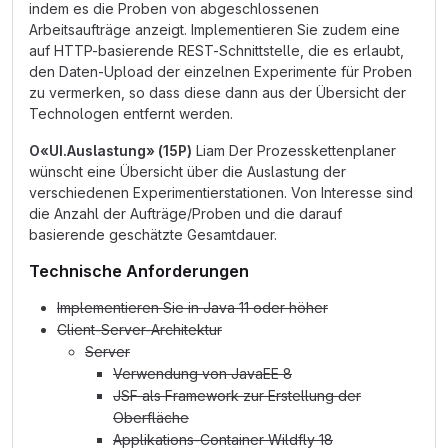
indem es die Proben von abgeschlossenen
Arbeitsaufträge anzeigt. Implementieren Sie zudem eine
auf HTTP-basierende REST-Schnittstelle, die es erlaubt,
den Daten-Upload der einzelnen Experimente für Proben
zu vermerken, so dass diese dann aus der Übersicht der
Technologen entfernt werden.
O«UI.Auslastung» (15P)
Liam Der Prozesskettenplaner
wünscht eine Übersicht über die Auslastung der
verschiedenen Experimentierstationen. Von Interesse sind
die Anzahl der Aufträge/Proben und die darauf
basierende geschätzte Gesamtdauer.
Technische Anforderungen
Implementieren Sie in Java 11 oder höher
Client-Server-Architektur
Server
Verwendung von JavaEE 8
JSF als Framework zur Erstellung der
Oberfläche
Applikations-Container Wildfly 18