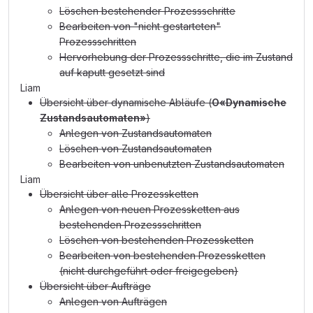
Löschen bestehender Prozessschritte
Bearbeiten von "nicht gestarteten"
Prozessschritten
Hervorhebung der Prozessschritte, die im Zustand
auf kaputt gesetzt sind
Liam
Übersicht über dynamische Abläufe (
O«Dynamische
Zustandsautomaten»
)
Anlegen von Zustandsautomaten
Löschen von Zustandsautomaten
Bearbeiten von unbenutzten Zustandsautomaten
Liam
Übersicht über alle Prozessketten
Anlegen von neuen Prozessketten aus
bestehenden Prozessschritten
Löschen von bestehenden Prozessketten
Bearbeiten von bestehenden Prozessketten
(nicht durchgeführt oder freigegeben)
Übersicht über Aufträge
Anlegen von Aufträgen