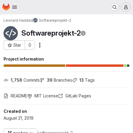
Homepage
Skip to main content
M
Leonard Haddad
Softwareprojekt-2
Softwareprojekt-2
Star
0
Actions
Project ID: 18885
Project information
1,758
 Commits
39
 Branches
13
 Tags
README
MIT License
GitLab Pages
Created on
August 21, 2019