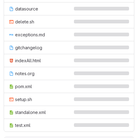
datasource
delete.sh
exceptions.md
gitchangelog
indexAll.html
notes.org
pom.xml
setup.sh
standalone.xml
test.xml