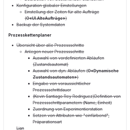
Konfiguration globaler Einstellungen
Einstellung der Zeiten für alte Aufträge
(
O«UI.AlteAufträge»
)
Backup der Systemdaten
Prozesskettenplaner
Übersicht über alle Prozessschritte
Anlegen neuer Prozessschritte
Auswahl von vordefinierten Abläufen
(Zustandsautomat)
Auswahl von dyn. Abläufen (
O«Dynamische
Zustandsautomaten»
)
Eingabe von voraussichtlicher
Prozessschrittdauer
(Kevin Santiago Rey Rodriguez)Definition von
Prozessschrittparametern (Name, Einheit)
Zuordnung von Experimentierstation
Setzen von Attributen wie "einfärbend",
Präparationsart
Lian