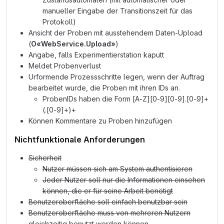
manueller Eingabe der Transitionszeit für das
Protokoll)
Ansicht der Proben mit ausstehendem Daten-Upload
(
O«WebService.Upload»
)
Angabe, falls Experimentierstation kaputt
Meldet Probenverlust
Urformende Prozessschritte legen, wenn der Auftrag
bearbeitet wurde, die Proben mit ihren IDs an.
ProbenIDs haben die Form [A-Z][0-9][0-9].[0-9]+
(.[0-9]+)+
Können Kommentare zu Proben hinzufügen
Nichtfunktionale Anforderungen
Sicherheit
Nutzer müssen sich am System authentisieren
Jeder Nutzer soll nur die Informationen einsehen
können, die er für seine Arbeit benötigt
Benutzeroberfläche soll einfach benutzbar sein
Benutzeroberfläche muss von mehreren Nutzern
gleichzeitig benutzt werden können