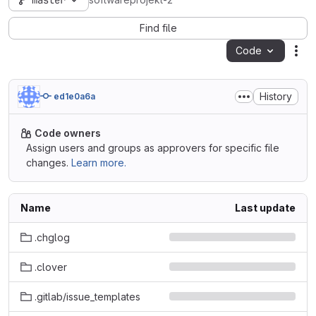
master
softwareprojekt-2
Find file
Code
Act
History
ed1e0a6a
Code owners
Assign users and groups as approvers for specific file
changes.
Learn more.
Name
Last update
.chglog
.clover
.gitlab/issue_templates