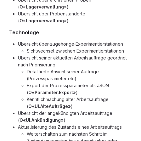
(
O«Lagerverwaltung»
)
Übersicht über Probenstandorte
(
O«Lagerverwaltung»
)
Technologe
Übersicht über zugehörige Experimentierstationen
Sichtwechsel zwischen Experimentierstationen
Übersicht seiner aktuellen Arbeitsaufträge geordnet
nach Priorisierung
Detaillierte Ansicht seiner Aufträge
(Prozessparameter etc)
Export der Prozessparameter als JSON
(
O«Parameter.Export»
)
Kenntlichmachung alter Arbeitsaufträge
(
O«UI.AlteAufträge»
)
Übersicht der angekündigten Arbeitsaufträge
(
O«UI.Ankündigung»
)
Aktualisierung des Zustands eines Arbeitsauftrags
Weiterschalten zum nächsten Schritt im
Zustandsautomaten (mit automatischer oder